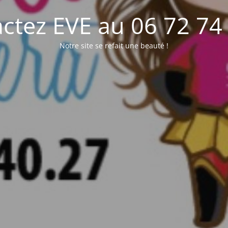
ctez EVE au 06 72 74
Notre site se refait une beauté !